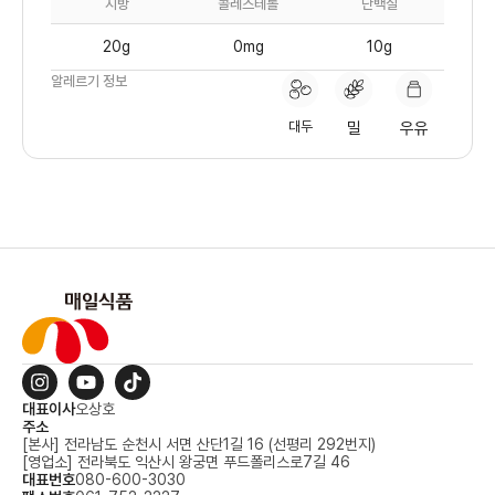
지방
콜레스테롤
단백질
20g
0mg
10g
알레르기 정보
대두
밀
우유
대표이사
오상호
주소
[본사] 전라남도 순천시 서면 산단1길 16 (선평리 292번지)
[영업소] 전라북도 익산시 왕궁면 푸드폴리스로7길 46
대표번호
080-600-3030