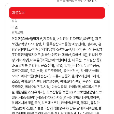
활력을 불어넣는 순간이 됩니다.
제품정보
109g
유형
라면
원재료명
유탕면(중국산)(밀가루,가공팜유,변성전분,감자전분,글루텐), 까르
보맵닭액상소스: 설탕, L-글루탐산나트륨(향미증진제), 정제수, 혼
합간장[아미노산액{탈지대두(외국산:인도산,미국산,중국산 등)},양
조간장원액{탈지대두(외국산:인도산,미국산,중국산 등)},천일염,주
정,기타과당],대두유[(외국산:아르헨티나산, 미국산, 브라질산 등),
d-토코페롤(혼합형), 규소수지], 물엿, 양파(국내산), 두류가공품,
곡류가공품1, 정제소금, 효모추출물1, 옥수수전분, 5'-리보뉴클레
오티드이나트륨(향미증진제), 곡류가공품2, 올레오레진파프리카,
소스1, 복합조미식품1, 청양고추분, 복합조미식품2, 구연산, 효모
추출물2, 올레오레진캡시컴, 마늘농축액, 카레분말,히드록시프로
필메틸셀룰로스(유화제), 소브산칼륨(보존료) 까르보맵닭분말스프:
설탕,식물성크림1[식물성유지{야자유(외국산:인도네시아,필리핀,
말레이시아 등)},물엿,말토덱스트린,카제인나트륨,유화제,유청단
백분말(미국산)],식물성크림2[식물성유지{팜유(말레이시아산)},물
엿,카제인나트륨,제이인산칼륨,레시틴(인도산)], L-글루탐산나트