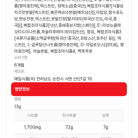
륨(향미증진제),덱스트린, 정제소금(중국산),복합조미식품1[식물성
치즈맛분말{덱스트린,볶은캐슈넛분말(베트남산)},미립당,함수포도
당,변성전분,덱스트린,분말간장{탈지대두(외국산:인도,미국,중
국)}],복합조미식품2[낙산,중쇄중성지방(스페인)],5'-리보뉴클레
오티드이나트륨,파슬리후레이크(이집트산), 팜유, 복합조미식품3
[곡류가공품{소맥글루텐(외국산:중국산,프랑스산,호주산 등)}, 덱
스트린, L-글루탐산나트륨(향미증진제), D-자일로오스(감미료), 향
미증진제], 마늘분말, 복합조미식품4, 백후추분
소비기한
6개월
제조원
매일식품(주) 전라남도 순천시 서면 산단1길 16
영양정보
열량
13g
나트륨
탄수화물
당류
1,700mg
72g
7g