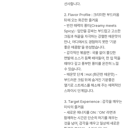
선사합니다.
2. Flavor Profile : 크리미한 부드러움
뒤에 오는 화끈한 즐거움
– 반전 매력의 풍미(Creamy meets
Spicy) : 입안을 감싸는 부드럽고 고소한
크림과 혀끝을 자극하는 강렬한 매운맛이
만나, 어디에서도 경험하지 못한 ‘기분
좋은 매콤함’을 완성했습니다.
– 감각적인 볶음면 : 국물 없이 쫄깃한
면발에 소스가 듬뿍 배어들어, 한 입 먹을
때마다 깊고 풍부한 풍미를 온전히 느낄
수 있습니다.
– 매운맛 단계 : Hot (화끈한 매운맛) –
부드러운 크림 뒤에 숨겨진 기분좋은
열기로 스트레스를 해소해 주는 매력적인
스파이시 단계입니다.
3. Target Experience : 감각을 깨우는
미식의 즐거움
– 새로운 에너지를 ON : ‘ON’ 라면과
함께하는 시간은 단순히 허기를 채우는
것을 넘어, 감각을 깨우고 일상에 새로운