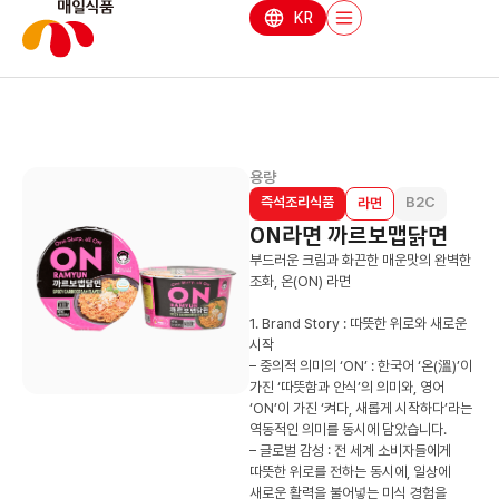
KR
용량
즉석조리식품
B2C
라면
ON라면 까르보맵닭면
부드러운 크림과 화끈한 매운맛의 완벽한
조화, 온(ON) 라면
1. Brand Story : 따뜻한 위로와 새로운
시작
– 중의적 의미의 ‘ON’ : 한국어 ‘온(溫)’이
가진 ‘따뜻함과 안식’의 의미와, 영어
‘ON’이 가진 ‘켜다, 새롭게 시작하다’라는
역동적인 의미를 동시에 담았습니다.
– 글로벌 감성 : 전 세계 소비자들에게
따뜻한 위로를 전하는 동시에, 일상에
새로운 활력을 불어넣는 미식 경험을