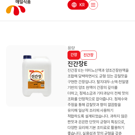
KR
용량
간장
진간장
진간장E
진간장 E는 아미노산액과 양조간장원액을
조합해 담백하면서도 균형 있는 감칠맛을
구현한 간장입니다. 탈지대두·소맥·천일염
기반의 양조 원액이 간장의 깊이를
더하고, 정제소금과 기타과당이 전체 맛의
조화를 안정적으로 잡아줍니다. 정제수와
주정을 통해 감칠맛과 향의 깔끔함을
유지해 일상적 조리에 사용하기
적합하도록 설계되었습니다. 과하지 않은
짠맛과 은은한 단맛의 균형이 특징으로,
다양한 요리에 기본 조미료로 활용하기
좋습니다. 실용성과 맛의 균형을 갖춘