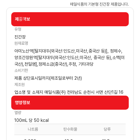
매일식품의 기본형 진간장 제품입니다.
제품정보
15L
유형
진간장
원재료명
아미노산액[탈지대두(외국산:인도산,미국산,중국산 등)], 정제수,
양조간장원액[탈지대두(외국산:인도산,미국산, 중국산 등),소맥(미
국산),천일염],정제소금(중국산),주정, 기타과당
소비기한
제품 상단표시일까지(제조일로부터 2년)
제조원
업소명 및 소재지 매일식품(주) 전라남도 순천시 서면 산단1길 16
영양정보
열량
100mL 당 50 kcal
나트륨
탄수화물
당류