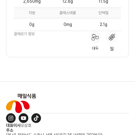
2,650mg
12.8g
11.5g
지방
콜레스테롤
단백질
0g
0mg
2.1g
알레르기 정보
대두
밀
대표이사
오상호
주소