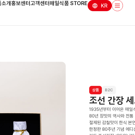
품소개
홍보센터
고객센터
매일식품 STORE
KR
상품
B2C
조선 간장 
1935년부터 이어온 매
80년 장맛의 역사와 전통
절제된 감칠맛이 한식 본연
한정판 80주년 기념 에디