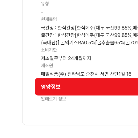
유형
-
원재료명
국간장 : 한식간장[한식메주(대두:국산99.85%,메
굴간장 : 한식간장[한식메주(대두:국산99.85%,
(국내산)],굴엑기스RA0.5%[굴추출물65%{굴70
소비기한
제조일로부터 24개월까지
제조원
매일식품(주) 전라남도 순천시 서면 산단1길 16
영양정보
알레르기 정보