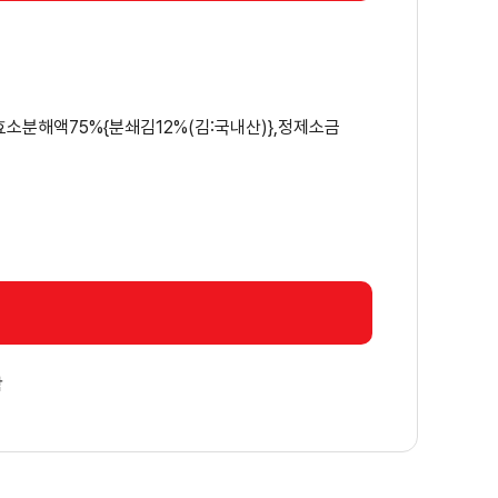
김효소분해액75%{분쇄김12%(김:국내산)},정제소금
함