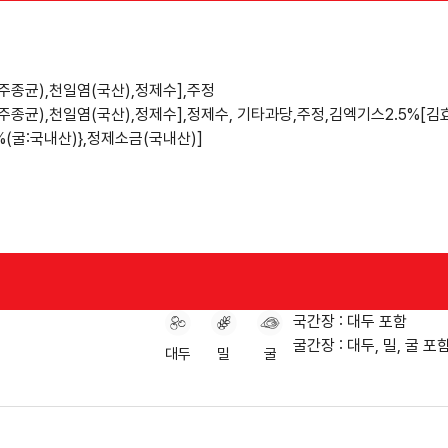
주종균),천일염(국산),정제수],주정
메주종균),천일염(국산),정제수],정제수, 기타과당,주정,김엑기스2.5%[
%(굴:국내산)},정제소금(국내산)]
국간장 : 대두 포함
굴간장 : 대두, 밀, 굴 포
대두
밀
굴