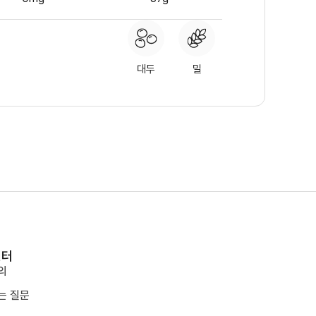
대두
밀
센터
의
는 질문