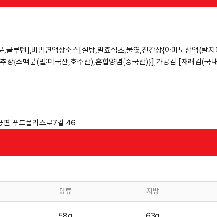
분,글루텐],비빔면액상소스[설탕,발효식초,물엿,진간장{아미노산액(탈지대
고추장{소맥분(밀:미국산,호주산),혼합양념(중국산)}],가공김 [재래김(국
궁면 푸드폴리스로7길 46
당류
지방
58g
63g