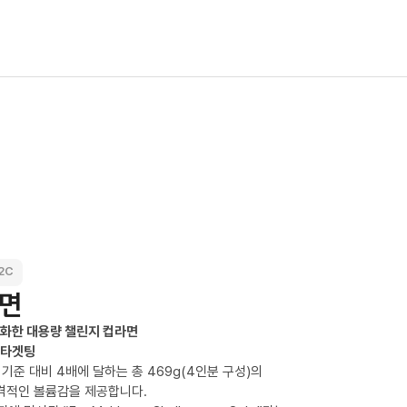
2C
김면
화한 대용량 챌린지 컵라면
 타겟팅
분 기준 대비 4배에 달하는 총 469g(4인분 구성)의
격적인 볼륨감을 제공합니다.