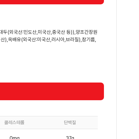
두(외국산:인도산,미국산,중국산 등)),양조간장원
내산),옥배유(외국산:미국산,러시아,브라질),참기름,
콜레스테롤
단백질
0mg
37g