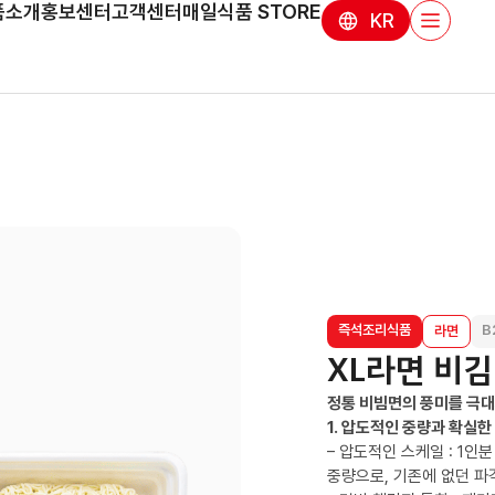
품소개
홍보센터
고객센터
매일식품 STORE
KR
즉석조리식품
B
라면
XL라면 비
정통 비빔면의 풍미를 극대
1. 압도적인 중량과 확실한
– 압도적인 스케일 : 1인
중량으로, 기존에 없던 파