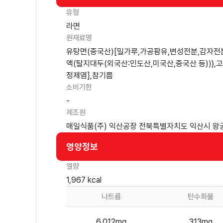
유형
라면
원재료명
유탕면(중국산)[밀가루,가공팜유,변성전분,감자전
액(탈지대두(외국산:인도산,미국산,중국산 등))},
정제염],참기름
소비기한
-
제조원
매일식품(주) 익산공장 전북특별자치도 익산시 왕
영양정보
열량
1,967 kcal
나트륨
탄수화물
6,012mg
313mg