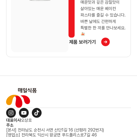
매운맛과 깊은 감칠맛이
살아있는 매운 베이컨
파스타를 즐길 수 있습니다.
바쁜 날에도 간편하게
특별한 한 끼를 만나보세요.
제품 보러가기
대표이사
오상호
주소
[본사] 전라남도 순천시 서면 산단1길 16 (선평리 292번지)
[영업소] 전라북도 익산시 왕궁면 푸드폴리스로7길 46