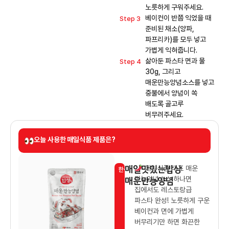
노릇하게 구워주세요.
베이컨이 반쯤 익었을 때
Step 3
준비된 채소(양파,
파프리카)를 모두 넣고
가볍게 익혀줍니다.
삶아둔 파스타 면과 물
Step 4
30g, 그리고
매운만능양념소스를 넣고
중불에서 양념이 쏙
배도록 골고루
버무려주세요.
오늘 사용한 매일식품 제품은?
매일맛있는밥상
매일식품 대표 매운
한식소스
매운만능양념
만능양념소스 하나면
집에서도 레스토랑급
파스타 완성! 노릇하게 구운
베이컨과 면에 가볍게
버무리기만 하면 화끈한