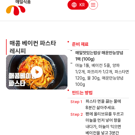
KR
매콤 베이컨 파스타
준비 재료
레시피
매일맛있는밥상 매운만능양념
1팩 (100g)
마늘 1톨, 베이컨 5줄, 양파
1/2개, 파프리카 1/2개, 파스타면
120g, 물 30g, 매운만능양념
100g
만드는 방법
파스타 면을 끓는 물에
Step 1
8분간 삶아주세요.
팬에 올리브유를 두르고
Step 2
마늘을 먼저 넣어 향을
내다가, 마늘이 익으면
베이컨을 넣고 3분간